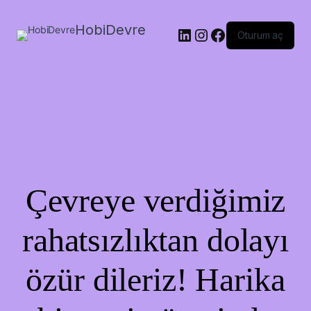
HobiDevre
LinkedIn
Instagram
Facebook
Oturum aç
Çevreye verdiğimiz
rahatsızlıktan dolayı
özür dileriz! Harika