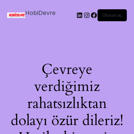
HobiDevre
LinkedIn
Instagram
Facebook
Oturum aç
Çevreye
verdiğimiz
rahatsızlıktan
dolayı özür dileriz!