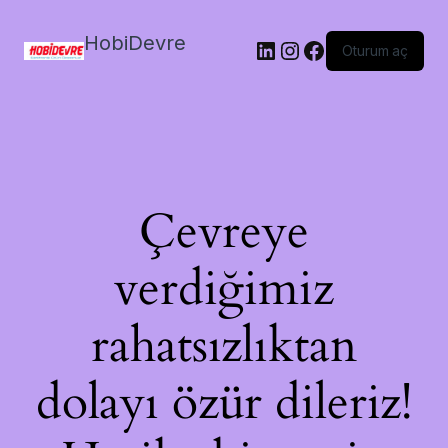
HobiDevre
LinkedIn
Instagram
Facebook
Oturum aç
Çevreye
verdiğimiz
rahatsızlıktan
dolayı özür dileriz!