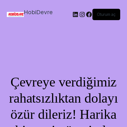
HobiDevre
LinkedIn
Instagram
Facebook
Oturum aç
Çevreye verdiğimiz
rahatsızlıktan dolayı
özür dileriz! Harika