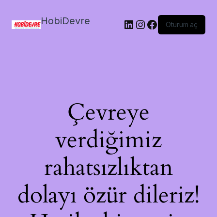
HobiDevre
LinkedIn
Instagram
Facebook
Oturum aç
Çevreye
verdiğimiz
rahatsızlıktan
dolayı özür dileriz!