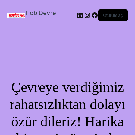
HobiDevre
LinkedIn
Instagram
Facebook
Oturum aç
Çevreye verdiğimiz
rahatsızlıktan dolayı
özür dileriz! Harika