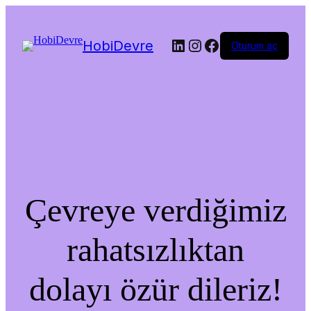
LinkedIn
Instagram
Facebook
HobiDevre
Oturum aç
Çevreye verdiğimiz
rahatsızlıktan
dolayı özür dileriz!