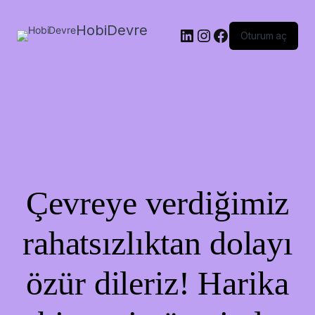
HobiDevre
LinkedIn
Instagram
Facebook
Oturum aç
Çevreye verdiğimiz
rahatsızlıktan dolayı
özür dileriz! Harika