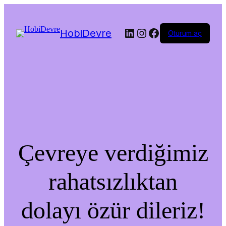
LinkedIn
Instagram
Facebook
HobiDevre
Oturum aç
Çevreye verdiğimiz
rahatsızlıktan
dolayı özür dileriz!