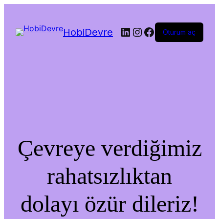
LinkedIn
Instagram
Facebook
HobiDevre
Oturum aç
Çevreye verdiğimiz
rahatsızlıktan
dolayı özür dileriz!