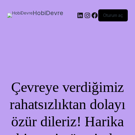
HobiDevre
LinkedIn
Instagram
Facebook
Oturum aç
Çevreye verdiğimiz
rahatsızlıktan dolayı
özür dileriz! Harika