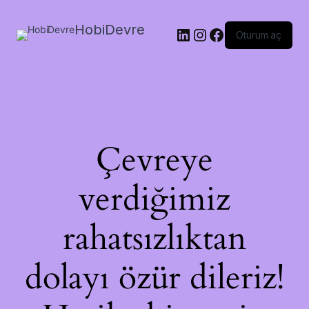
HobiDevre
LinkedIn
Instagram
Facebook
Oturum aç
Çevreye
verdiğimiz
rahatsızlıktan
dolayı özür dileriz!