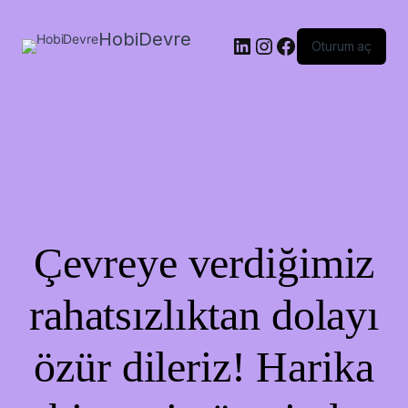
HobiDevre
LinkedIn
Instagram
Facebook
Oturum aç
Çevreye verdiğimiz
rahatsızlıktan dolayı
özür dileriz! Harika