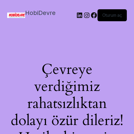
HobiDevre
LinkedIn
Instagram
Facebook
Oturum aç
Çevreye
verdiğimiz
rahatsızlıktan
dolayı özür dileriz!