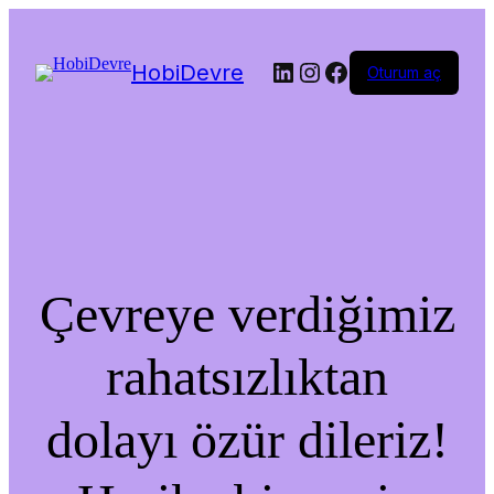
LinkedIn
Instagram
Facebook
HobiDevre
Oturum aç
Çevreye verdiğimiz
rahatsızlıktan
dolayı özür dileriz!