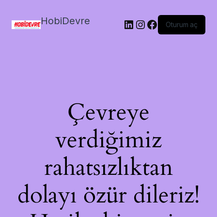
HobiDevre
LinkedIn
Instagram
Facebook
Oturum aç
Çevreye
verdiğimiz
rahatsızlıktan
dolayı özür dileriz!