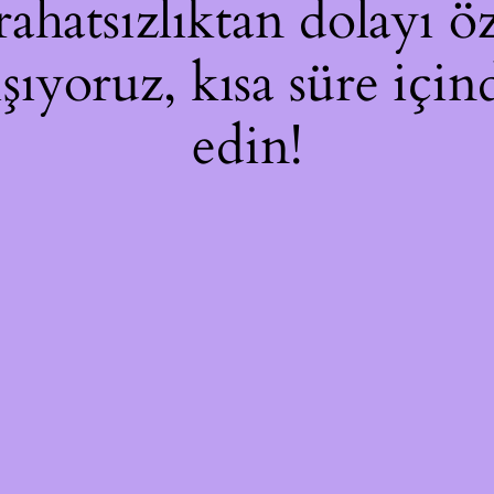
hatsızlıktan dolayı öz
ışıyoruz, kısa süre içi
edin!