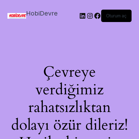
HobiDevre
LinkedIn
Instagram
Facebook
Oturum aç
Çevreye
verdiğimiz
rahatsızlıktan
dolayı özür dileriz!