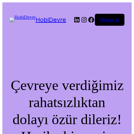
LinkedIn
Instagram
Facebook
HobiDevre
Oturum aç
Çevreye verdiğimiz
rahatsızlıktan
dolayı özür dileriz!