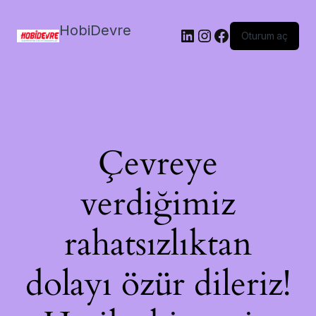
HobiDevre
LinkedIn
Instagram
Facebook
Oturum aç
Çevreye
verdiğimiz
rahatsızlıktan
dolayı özür dileriz!