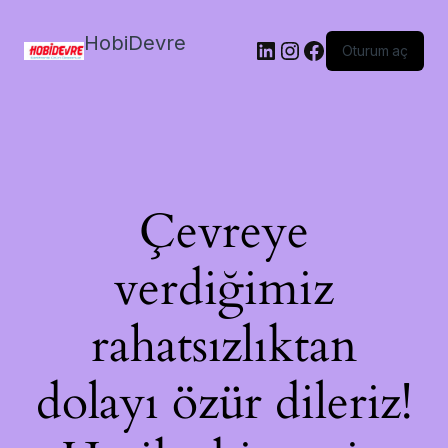
HobiDevre
LinkedIn
Instagram
Facebook
Oturum aç
Çevreye
verdiğimiz
rahatsızlıktan
dolayı özür dileriz!