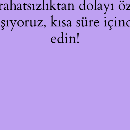
hatsızlıktan dolayı öz
ışıyoruz, kısa süre içi
edin!