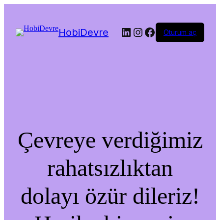
LinkedIn
Instagram
Facebook
HobiDevre
Oturum aç
Çevreye verdiğimiz
rahatsızlıktan
dolayı özür dileriz!