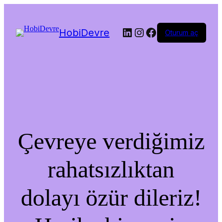
LinkedIn
Instagram
Facebook
HobiDevre
Oturum aç
Çevreye verdiğimiz
rahatsızlıktan
dolayı özür dileriz!