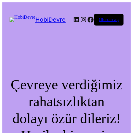
LinkedIn
Instagram
Facebook
HobiDevre
Oturum aç
Çevreye verdiğimiz
rahatsızlıktan
dolayı özür dileriz!