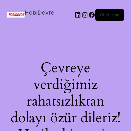
HobiDevre
LinkedIn
Instagram
Facebook
Oturum aç
Çevreye
verdiğimiz
rahatsızlıktan
dolayı özür dileriz!