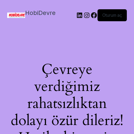
HobiDevre
LinkedIn
Instagram
Facebook
Oturum aç
Çevreye
verdiğimiz
rahatsızlıktan
dolayı özür dileriz!