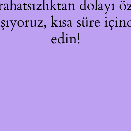
hatsızlıktan dolayı öz
ışıyoruz, kısa süre içi
edin!