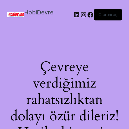
HobiDevre
LinkedIn
Instagram
Facebook
Oturum aç
Çevreye
verdiğimiz
rahatsızlıktan
dolayı özür dileriz!