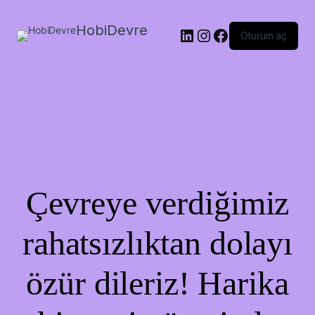
HobiDevre
LinkedIn
Instagram
Facebook
Oturum aç
Çevreye verdiğimiz
rahatsızlıktan dolayı
özür dileriz! Harika