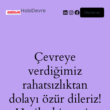
HobiDevre
LinkedIn
Instagram
Facebook
Oturum aç
Çevreye
verdiğimiz
rahatsızlıktan
dolayı özür dileriz!