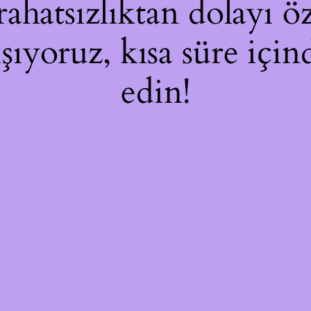
hatsızlıktan dolayı öz
ışıyoruz, kısa süre içi
edin!