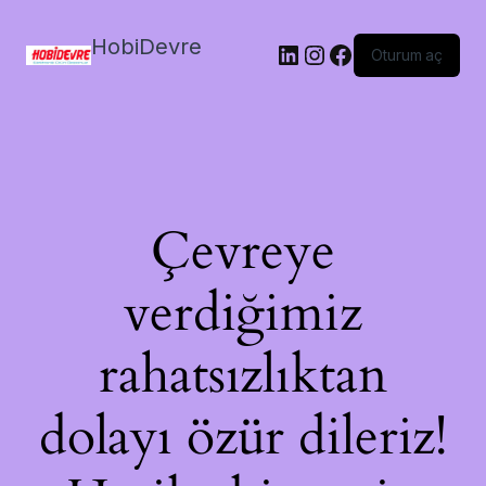
HobiDevre
LinkedIn
Instagram
Facebook
Oturum aç
Çevreye
verdiğimiz
rahatsızlıktan
dolayı özür dileriz!